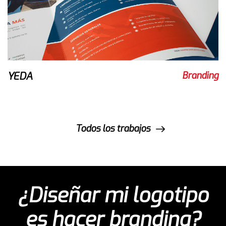
YEDA
Branding
Todos los trabajos
gotipo
Latin American D
ding?
Awards 202