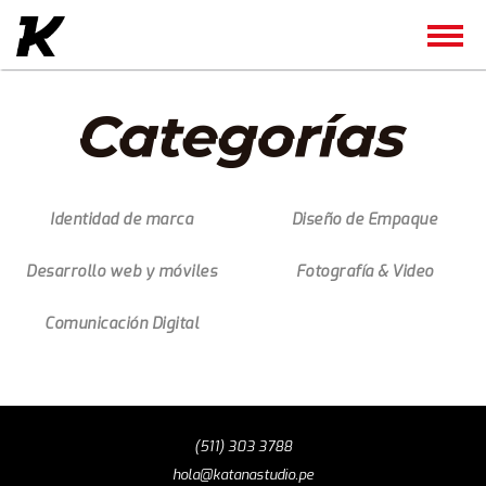
Identidad de marca
Diseño de Empaque
Desarrollo web y móviles
Fotografía & Video
Comunicación Digital
(511) 303 3788
hola@katanastudio.pe