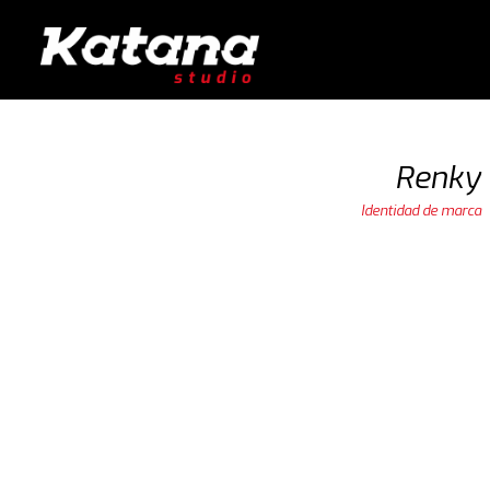
Renky
Identidad de marca