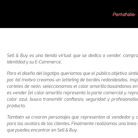
Portafolio
Sell & Buy es una tienda virtual que se dedica a vender, compra
identidad y su E-Commerce.
Para el diseño del logotipo queríamos que el público objetivo sint
por tal motivo creamos un letteting de bordes redondeados, insp
carteles de neón, seleccionamos el color amarillo basándonos en 
es vender (el color amarillo representa la parte comercial y repr
color azul, busca transmitir confianza, seguridad y profesional
producto.
También se crearon personajes que representan al vendedor y c
para los avatars de los clientes. Finalmente realizamos una línea g
que puedes encontrar en Sell & Buy.