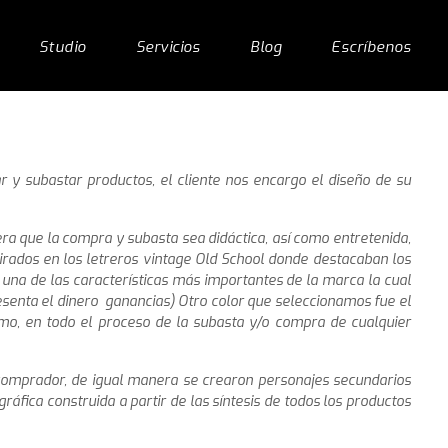
Studio
Servicios
Blog
Escríbenos
r y subastar productos, el cliente nos encargo el diseño de su
iera que la compra y subasta sea didáctica, así como entretenida,
irados en los letreros vintage Old School donde destacaban los
una de las características más importantes de la marca la cual
esenta el dinero ganancias) Otro color que seleccionamos fue el
ismo, en todo el proceso de la subasta y/o compra de cualquier
omprador, de igual manera se crearon personajes secundarios
ráfica construida a partir de las síntesis de todos los productos