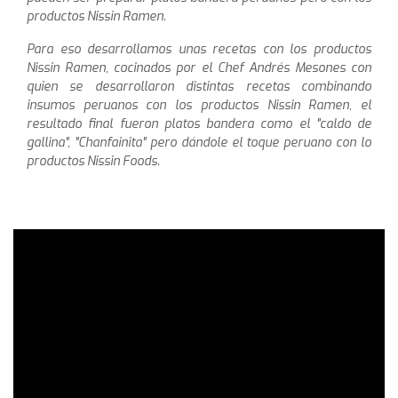
productos Nissin Ramen.
Para eso desarrollamos unas recetas con los productos
Nissin Ramen, cocinados por el Chef Andrés Mesones con
quien se desarrollaron distintas recetas combinando
insumos peruanos con los productos Nissin Ramen, el
resultado final fueron platos bandera como el "caldo de
gallina", "Chanfainita" pero dándole el toque peruano con lo
productos Nissin Foods.